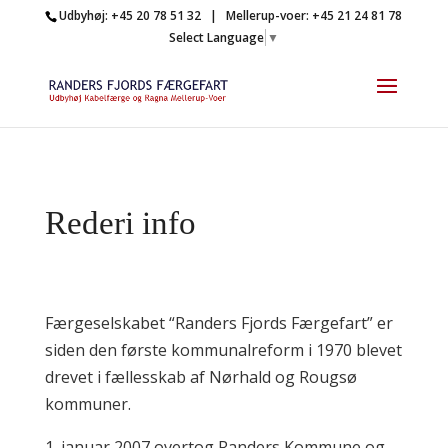
Udbyhøj: +45 20 78 51 32 | Mellerup-voer: +45 21 24 81 78
Select Language
▼
Rederi info
Færgeselskabet “Randers Fjords Færgefart” er
siden den første kommunalreform i 1970 blevet
drevet i fællesskab af Nørhald og Rougsø
kommuner.
1. januar 2007 overtog Randers Kommune og