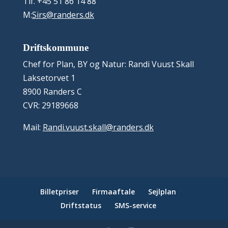
Tlf. +45 51 86 14 88
M:
Sirs@randers.dk
Driftskommune
Chef for Plan, BY og Natur: Randi Vuust Skall
Laksetorvet 1
8900 Randers C
CVR: 29189668
Mail:
Randi.vuust.skall@randers.dk
Billetpriser
Firmaaftale
Sejlplan
Driftstatus
SMS-service