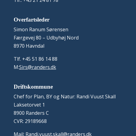
Overfartsleder
Simon Ranum Sørensen
Færgevej 80 – Udbyhøj Nord
8970 Havndal
Tlf. +45 51 86 14 88
M:
Sirs@randers.dk
Driftskommune
Chef for Plan, BY og Natur: Randi Vuust Skall
Laksetorvet 1
8900 Randers C
CVR: 29189668
Mail:
Randi.vuust.skall@randers.dk