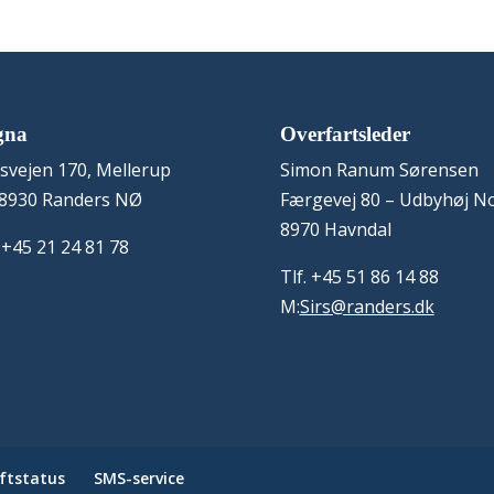
gna
Overfartsleder
svejen 170, Mellerup
Simon Ranum Sørensen
8930 Randers NØ
Færgevej 80 – Udbyhøj N
8970 Havndal
: +45 21 24 81 78
Tlf. +45 51 86 14 88
M:
Sirs@randers.dk
iftstatus
SMS-service