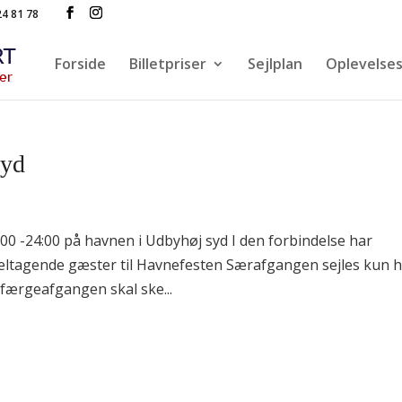
24 81 78
Forside
Billetpriser
Sejlplan
Oplevelse
Syd
800 -24:00 på havnen i Udbyhøj syd I den forbindelse har
eltagende gæster til Havnefesten Særafgangen sejles kun h
l færgeafgangen skal ske...