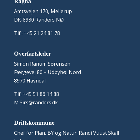
Ragna
Amtsvejen 170, Mellerup
DK-8930 Randers NØ
Tlf.: +45 21 24 81 78
Overfartsleder
Simon Ranum Sørensen
Færgevej 80 – Udbyhøj Nord
8970 Havndal
Tlf. +45 51 86 14 88
M:
Sirs@randers.dk
Driftskommune
Chef for Plan, BY og Natur: Randi Vuust Skall