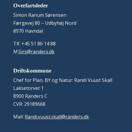
Overfartsleder
Simon Ranum Sørensen
Færgevej 80 – Udbyhøj Nord
8970 Havndal
Tlf. +45 51 86 14 88
M:
Sirs@randers.dk
Driftskommune
Chef for Plan, BY og Natur: Randi Vuust Skall
Laksetorvet 1
8900 Randers C
CVR: 29189668
Mail:
Randi.vuust.skall@randers.dk