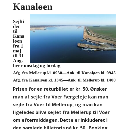
Kanaløen
Sejlti
der
til
Kana
løen
fra 1
maj
til 31
Aug.
hver onsdag og lørdag
Afg. fra Mellerup kl. 0930—Ank. til Kanaløen kl. 0945
Afg. fra Kanaløen kl. 1345—Ank. til Mellerup kl. 1400
Prisen for en returbillet er kr. 50. Ønsker
man at sejle fra Voer Færgeleje kan man
sejle fra Voer til Mellerup, og man kan
ligeledes blive sejlet fra Mellerup til Voer
om eftermiddagen. Dette er inkluderet i
den samlede billetpris på kr. 50.
Booking