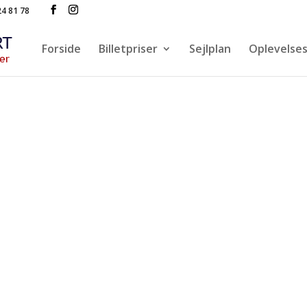
24 81 78
Forside
Billetpriser
Sejlplan
Oplevelse