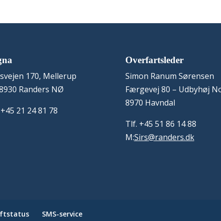
gna
Overfartsleder
svejen 170, Mellerup
Simon Ranum Sørensen
8930 Randers NØ
Færgevej 80 – Udbyhøj N
8970 Havndal
: +45 21 24 81 78
Tlf. +45 51 86 14 88
M:
Sirs@randers.dk
iftstatus
SMS-service